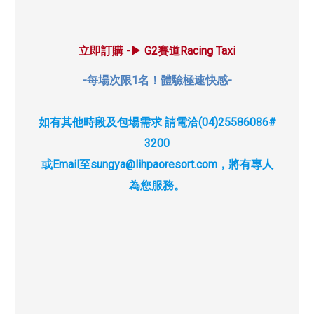
立即訂購 -▶︎ G2賽道Racing Taxi
-每場次限1名！體驗極速快感-
如有其他時段及包場需求 請電洽(04)25586086#
3200
或Email至sungya@lihpaoresort.com，將有專人
為您服務。