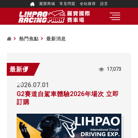
麗寶商城
常見問題
全站搜尋
語言
熱門焦點
最新消息
最新優
17,073
惠
2026.07.01
G2賽道自駕車體驗2026年場次 立即
訂購