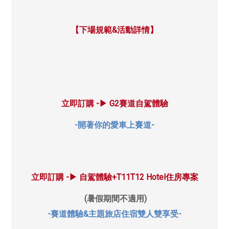
【下場規範&活動詳情】
立即訂購 -▶︎ G2賽道自駕體驗
-開著你的愛車上賽道-
立即訂購 -▶︎ 自駕體驗+T11T12 Hotel住房專案
(暑假期間不適用)
-賽道體驗&主題旅店住宿雙人雙享受-