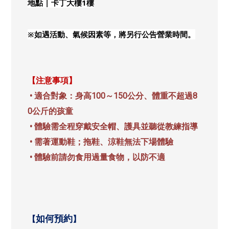
地點 | 卡丁大樓1樓
※如遇活動、氣候因素等，將另行公告營業時間。
注意事項
【
】
• 適合對象：身高100～150公分、體重不超過8
0公斤的孩童
• 體驗需全程穿戴安全帽、護具並聽從教練指導
• 需著運動鞋；拖鞋、涼鞋無法下場體驗
• 體驗前請勿食用過量食物，以防不適
如何預約
【
】