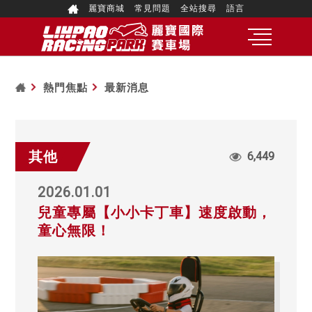
麗寶商城
常見問題
全站搜尋
語言
熱門焦點
最新消息
其他
6,449
2026.01.01
兒童專屬【小小卡丁車】速度啟動，
童心無限！