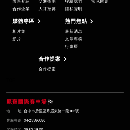
園區介紹
交通指南
聯絡我們
常見問題
合作企業
人才招募
隱私聲明
媒體專區
熱門焦點
相片集
最新消息
影片
文章專欄
行事曆
合作提案
合作提案
TOP
麗寶國際賽車場
地 址
台中市后里區月眉東路一段185號
客服專線
04-25586086
客服時間
09:30-18:00