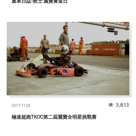
重車日誌-教士:麗寶賽道日
3,813
2017.11.22
極速超跑TKOC第二屆麗寶全明星挑戰賽